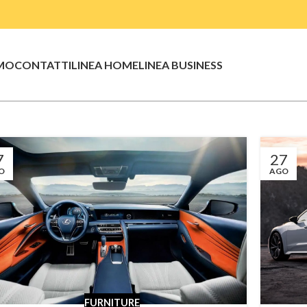
AMO
CONTATTI
LINEA HOME
LINEA BUSINESS
7
27
O
AGO
FURNITURE