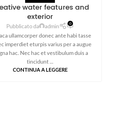
eative water features and
exterior
0
Pubblicato da
admin
aca ullamcorper donec ante habi tasse
c imperdiet eturpis varius per a augue
na hac. Nec hac et vestibulum duis a
tincidunt ...
CONTINUA A LEGGERE