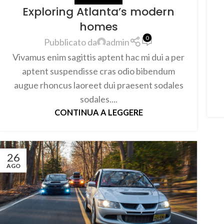
Exploring Atlanta’s modern
homes
0
Pubblicato da
admin
Vivamus enim sagittis aptent hac mi dui a per
aptent suspendisse cras odio bibendum
augue rhoncus laoreet dui praesent sodales
sodales....
CONTINUA A LEGGERE
26
AGO