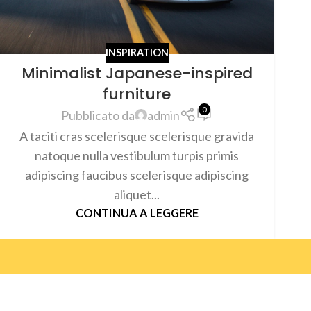
INSPIRATION
Minimalist Japanese-inspired
furniture
0
Pubblicato da
admin
A taciti cras scelerisque scelerisque gravida
natoque nulla vestibulum turpis primis
adipiscing faucibus scelerisque adipiscing
aliquet...
CONTINUA A LEGGERE