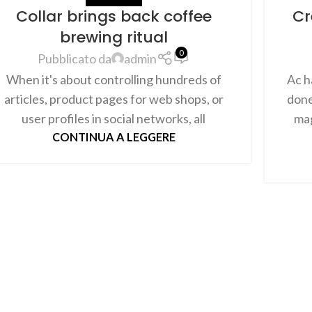
Collar brings back coffee
Cr
brewing ritual
0
Pubblicato da
admin
When it's about controlling hundreds of
Ac h
articles, product pages for web shops, or
done
user profiles in social networks, all
mag
CONTINUA A LEGGERE